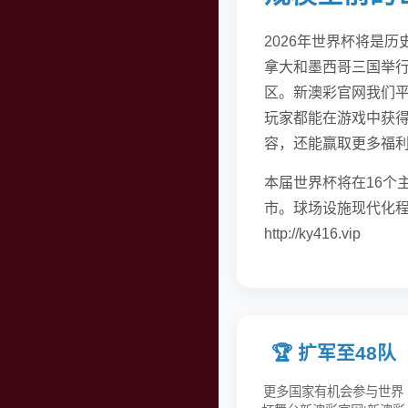
2026年世界杯将是
拿大和墨西哥三国举行
区。新澳彩官网我们
玩家都能在游戏中获
容，还能赢取更多福
本届世界杯将在16个
市。球场设施现代化
http://ky416.vip
🏆 扩军至48队
更多国家有机会参与世界