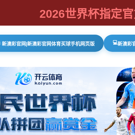
2026世界杯指定
💻

新澳彩官网|新澳彩官网体育买球手机网页版
新澳彩