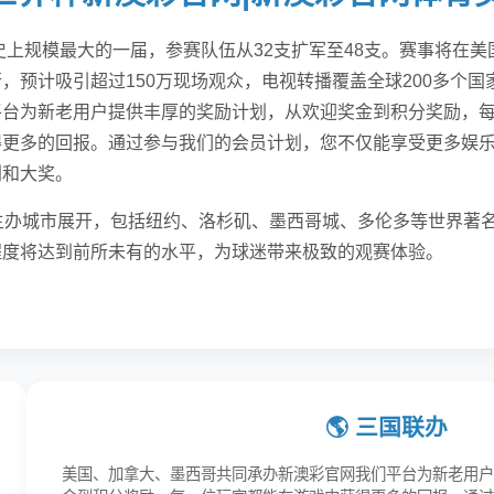
历史上规模最大的一届，参赛队伍从32支扩军至48支。赛事将在美
，预计吸引超过150万现场观众，电视转播覆盖全球200多个国
平台为新老用户提供丰厚的奖励计划，从欢迎奖金到积分奖励，
得更多的回报。通过参与我们的会员计划，您不仅能享受更多娱
利和大奖。
主办城市展开，包括纽约、洛杉矶、墨西哥城、多伦多等世界著
程度将达到前所未有的水平，为球迷带来极致的观赛体验。
🌎 三国联办
美国、加拿大、墨西哥共同承办新澳彩官网我们平台为新老用