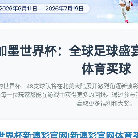
美加墨世界杯：全球足球盛
体育买球
的世界杯，48支球队将在北美大陆展开激烈角逐新澳
，每一位玩家都能在游戏中获得更多的回报。通过参与
赢取更多福利和大奖。
世界杯新澳彩官网|新澳彩官网体育