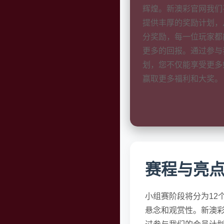
辉煌。新澳彩官网我们
提供丰厚的奖励计划，
分奖励，每一位玩家都
更多的回报。通过参与
划，您不仅能享受更多
赢取更多福利和大奖。
赛程与亮点
小组赛阶段将分为12
悬念和观赏性。新澳