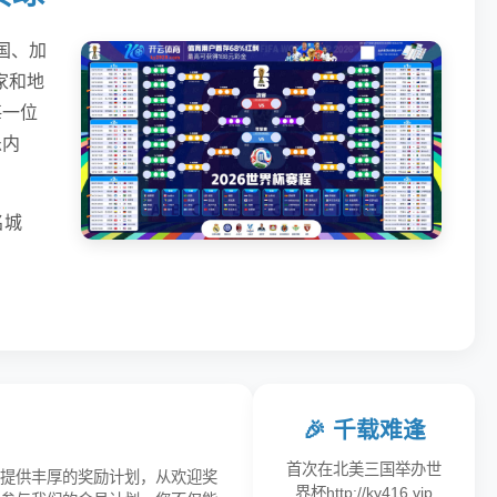
国、加
家和地
每一位
乐内
名城
🎉 千载难逢
首次在北美三国举办世
户提供丰厚的奖励计划，从欢迎奖
界杯http://ky416.vip