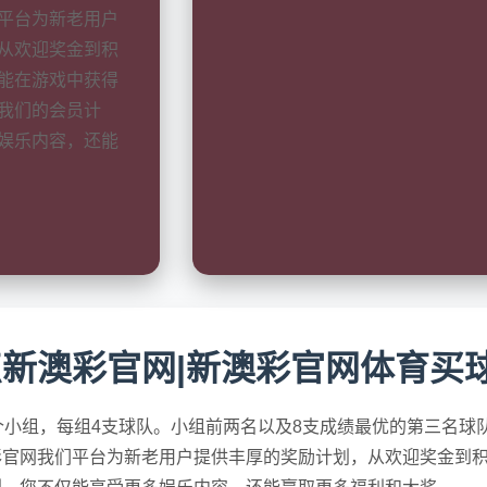
平台为新老用户
从欢迎奖金到积
能在游戏中获得
我们的会员计
娱乐内容，还能
新澳彩官网|新澳彩官网体育买
个小组，每组4支球队。小组前两名以及8支成绩最优的第三名球
彩官网我们平台为新老用户提供丰厚的奖励计划，从欢迎奖金到