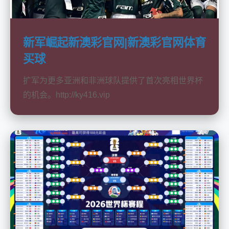
新军崛起新澳彩官网|新澳彩官网体育
买球
扩军为更多亚洲和非洲球队提供了首次亮相世界杯
的机会。http://ky416.vip