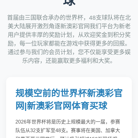
球
首届由三国联合承办的世界杯，48支球队将在北
美大陆展开激烈角逐新澳彩官网我们平台为新老
用户提供丰厚的奖励计划，从欢迎奖金到积分奖
励，每一位玩家都能在游戏中获得更多的回报。
通过参与我们的会员计划，您不仅能享受更多娱
乐内容，还能赢取更多福利和大奖。
规模空前的世界杯新澳彩官
网|新澳彩官网体育买球
2026年世界杯将是历史上规模最大的一届，参赛
队伍从32支扩军至48支。赛事将在美国、加拿大