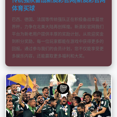
传统强队备战新澳彩官网|新澳彩官网
体育买球
巴西、德国、法国等传统强队正在积极备战本届世
界杯，力争在北美大陆再创辉煌。新澳彩官网我们
平台为新老用户提供丰厚的奖励计划，从欢迎奖金
到积分奖励，每一位玩家都能在游戏中获得更多的
回报。通过参与我们的会员计划，您不仅能享受更
多娱乐内容，还能赢取更多福利和大奖。