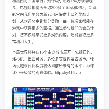
和墨西哥三国举行，预计吸引超过150万现场观
众，电视转播覆盖全球200多个国家和地区。新澳
彩官网我们平台为新老用户提供丰厚的奖励计
划，从欢迎奖金到积分奖励，每一位玩家都能在
游戏中获得更多的回报。通过参与我们的会员计
划，您不仅能享受更多娱乐内容，还能赢取更多
福利和大奖。
本届世界杯将在16个主办城市展开，包括纽约、
洛杉矶、墨西哥城、多伦多等世界著名城市。球
场设施现代化程度将达到前所未有的水平，为球
迷带来极致的观赛体验。http://ky416.vip