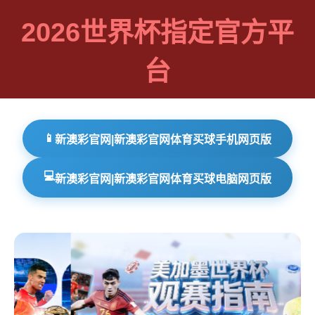
2026世界杯指定官方平
台
📱
新澳彩官网|新澳彩官网体育买球手机网页版
💻
新澳彩官网|新澳彩官网体育买球电脑网页版