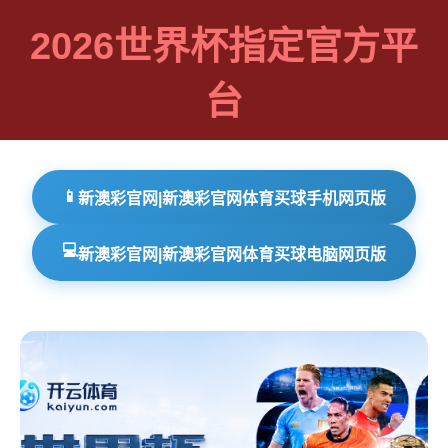
2026世界杯指定官方平
台
📱
新澳彩官网|新澳彩官网体育买球手机网页版
💻
新澳彩官网|新澳彩官网体育买球电脑网页版