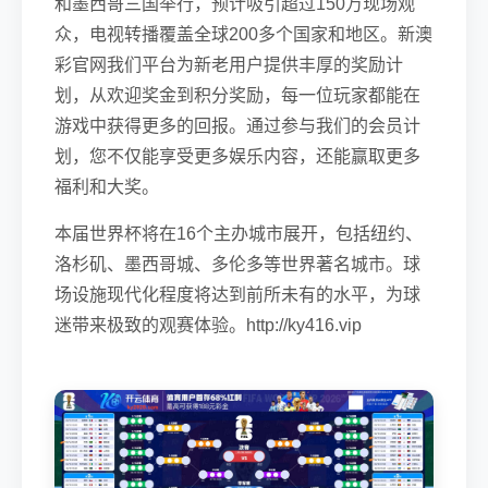
和墨西哥三国举行，预计吸引超过150万现场观
众，电视转播覆盖全球200多个国家和地区。新澳
彩官网我们平台为新老用户提供丰厚的奖励计
划，从欢迎奖金到积分奖励，每一位玩家都能在
游戏中获得更多的回报。通过参与我们的会员计
划，您不仅能享受更多娱乐内容，还能赢取更多
福利和大奖。
本届世界杯将在16个主办城市展开，包括纽约、
洛杉矶、墨西哥城、多伦多等世界著名城市。球
场设施现代化程度将达到前所未有的水平，为球
迷带来极致的观赛体验。http://ky416.vip