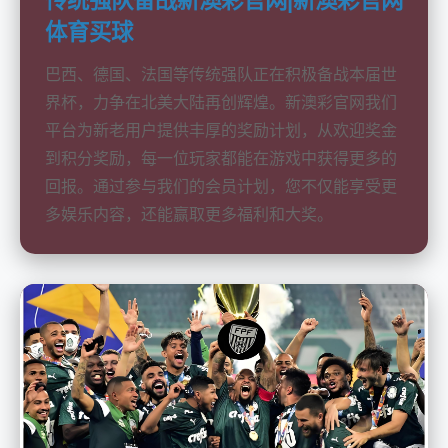
传统强队备战新澳彩官网|新澳彩官网
体育买球
巴西、德国、法国等传统强队正在积极备战本届世
界杯，力争在北美大陆再创辉煌。新澳彩官网我们
平台为新老用户提供丰厚的奖励计划，从欢迎奖金
到积分奖励，每一位玩家都能在游戏中获得更多的
回报。通过参与我们的会员计划，您不仅能享受更
多娱乐内容，还能赢取更多福利和大奖。