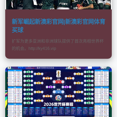
新军崛起新澳彩官网|新澳彩官网体育
买球
扩军为更多亚洲和非洲球队提供了首次亮相世界杯
的机会。http://ky416.vip