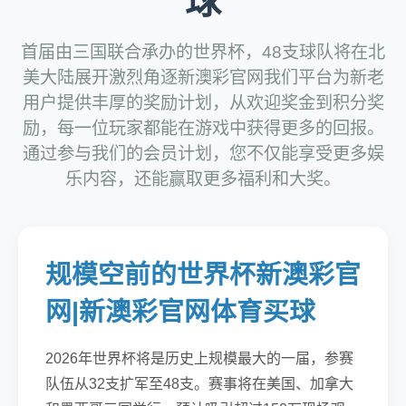
球
首届由三国联合承办的世界杯，48支球队将在北
美大陆展开激烈角逐新澳彩官网我们平台为新老
用户提供丰厚的奖励计划，从欢迎奖金到积分奖
励，每一位玩家都能在游戏中获得更多的回报。
通过参与我们的会员计划，您不仅能享受更多娱
乐内容，还能赢取更多福利和大奖。
规模空前的世界杯新澳彩官
网|新澳彩官网体育买球
2026年世界杯将是历史上规模最大的一届，参赛
队伍从32支扩军至48支。赛事将在美国、加拿大