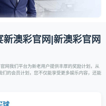
宴新澳彩官网|新澳彩官网
彩官网我们平台为新老用户提供丰厚的奖励计划，从
我们的会员计划，您不仅能享受更多娱乐内容，还能
买球