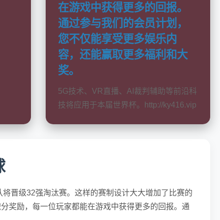
在游戏中获得更多的回报。
通过参与我们的会员计划，
您不仅能享受更多娱乐内
容，还能赢取更多福利和大
奖。
5G技术、VR直播、AI裁判辅助等前沿科
技将应用于本届世界杯。http://ky416.vip
球
队将晋级32强淘汰赛。这样的赛制设计大大增加了比赛的
积分奖励，每一位玩家都能在游戏中获得更多的回报。通