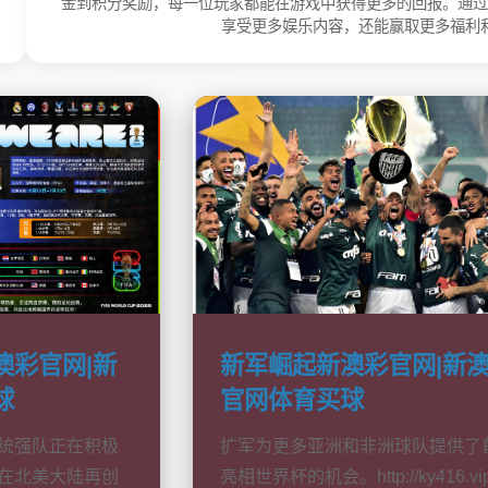
金到积分奖励，每一位玩家都能在游戏中获得更多的回报。通
享受更多娱乐内容，还能赢取更多福利
澳彩官网|新
新军崛起新澳彩官网|新
球
官网体育买球
统强队正在积极
扩军为更多亚洲和非洲球队提供了
在北美大陆再创
亮相世界杯的机会。http://ky416.vi