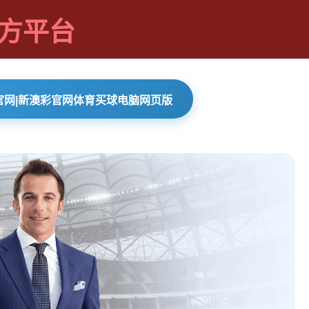
官方平台
官网|新澳彩官网体育买球电脑网页版