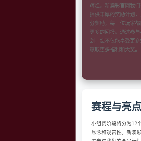
辉煌。新澳彩官网我们
提供丰厚的奖励计划，
分奖励，每一位玩家都
更多的回报。通过参与
划，您不仅能享受更多
赢取更多福利和大奖。
赛程与亮点
小组赛阶段将分为12
悬念和观赏性。新澳