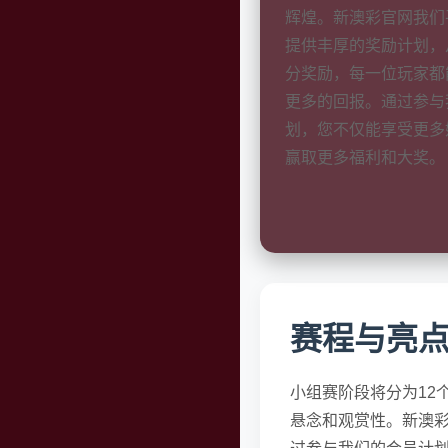
辉煌。新澳彩官网我们
提供丰厚的奖励计划，
分奖励，每一位玩家都
更多的回报。通过参与
划，您不仅能享受更多
赢取更多福利和大奖。
赛程与亮点
小组赛阶段将分为12
悬念和观赏性。新澳