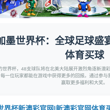
美加墨世界杯：全球足球盛
体育买球
的世界杯，48支球队将在北美大陆展开激烈角逐新澳
，每一位玩家都能在游戏中获得更多的回报。通过参与
赢取更多福利和大奖。
世界杯新澳彩官网|新澳彩官网体育