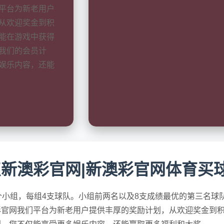
平台为新老用户
从欢迎奖金到积
能在游戏中获得
我们的会员计
娱乐内容，还能
新澳彩官网|新澳彩官网体育买
个小组，每组4支球队。小组前两名以及8支成绩最优的第三名球
彩官网我们平台为新老用户提供丰厚的奖励计划，从欢迎奖金到