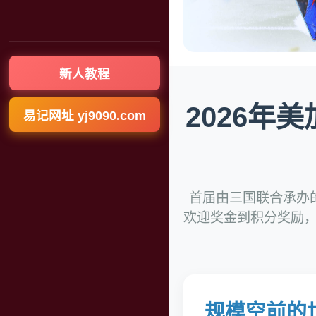
新人教程
2026年
易记网址 yj9090.com
首届由三国联合承办
欢迎奖金到积分奖励
规模空前的