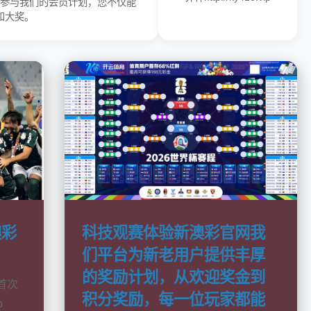
过参与我们的会员计划，您不仅能
和大奖。
澳彩
科技观赛体验新澳彩官网我
们平台为新老用户提供丰厚
的奖励计划，从欢迎奖金到
首次
积分奖励，每一位玩家都能
p