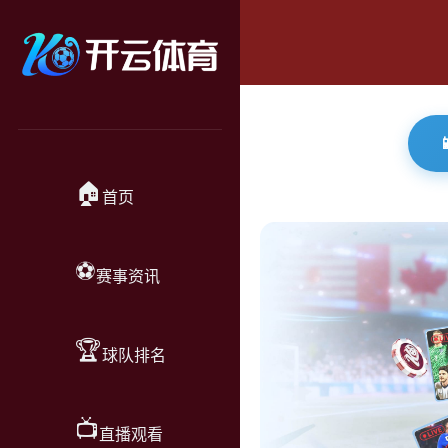

🏠
首页
⚽
赛事资讯
🏆
球队排名
📺
直播观看