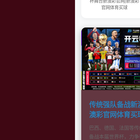
杯舞台新澳彩官网|新澳彩
官网体育买球
传统强队备战新
澳彩官网体育买
巴西、德国、法国等传
备战本届世界杯，力争