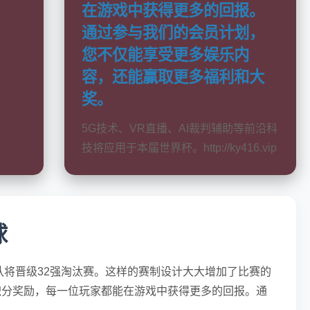
在游戏中获得更多的回报。
通过参与我们的会员计划，
您不仅能享受更多娱乐内
容，还能赢取更多福利和大
奖。
5G技术、VR直播、AI裁判辅助等前沿科
技将应用于本届世界杯。http://ky416.vip
球
队将晋级32强淘汰赛。这样的赛制设计大大增加了比赛的
积分奖励，每一位玩家都能在游戏中获得更多的回报。通