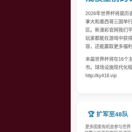
2026年世界杯将是
拿大和墨西哥三国举行
区。新澳彩官网我们
玩家都能在游戏中获
容，还能赢取更多福
本届世界杯将在16个
市。球场设施现代化
http://ky416.vip
🏆 扩军至48队
更多国家有机会参与世界