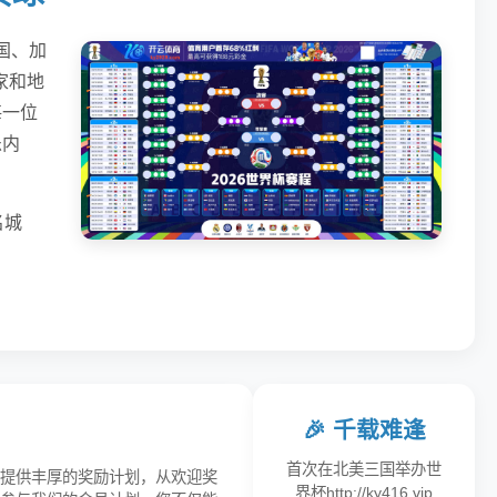
国、加
家和地
每一位
乐内
名城
🎉 千载难逢
首次在北美三国举办世
户提供丰厚的奖励计划，从欢迎奖
界杯http://ky416.vip