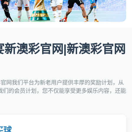
宴新澳彩官网|新澳彩官网
彩官网我们平台为新老用户提供丰厚的奖励计划，从
我们的会员计划，您不仅能享受更多娱乐内容，还能
买球