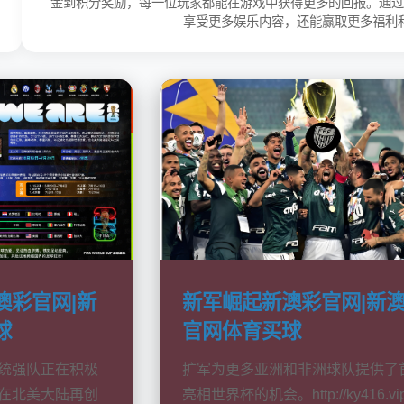
金到积分奖励，每一位玩家都能在游戏中获得更多的回报。通
享受更多娱乐内容，还能赢取更多福利
澳彩官网|新
新军崛起新澳彩官网|新
球
官网体育买球
统强队正在积极
扩军为更多亚洲和非洲球队提供了
在北美大陆再创
亮相世界杯的机会。http://ky416.vi