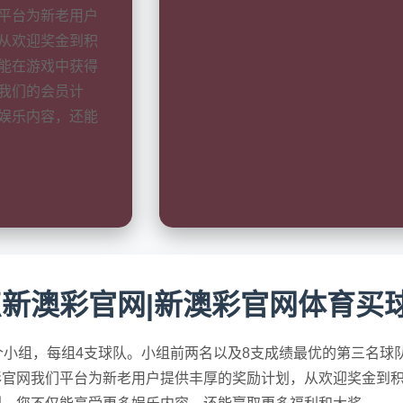
平台为新老用户
从欢迎奖金到积
能在游戏中获得
我们的会员计
娱乐内容，还能
新澳彩官网|新澳彩官网体育买
个小组，每组4支球队。小组前两名以及8支成绩最优的第三名球
彩官网我们平台为新老用户提供丰厚的奖励计划，从欢迎奖金到