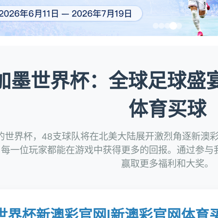
美加墨世界杯：全球足球盛
体育买球
的世界杯，48支球队将在北美大陆展开激烈角逐新澳
，每一位玩家都能在游戏中获得更多的回报。通过参与
赢取更多福利和大奖。
世界杯新澳彩官网|新澳彩官网体育