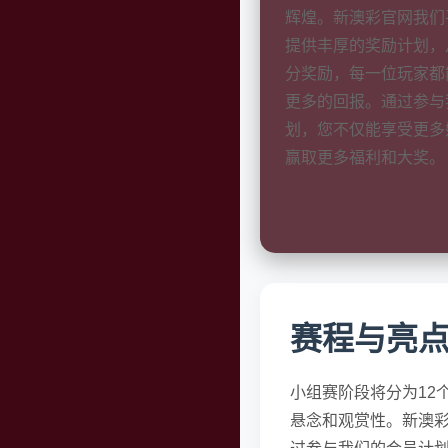
辉煌。新澳彩官网我们
提供丰厚的奖励计划，
分奖励，每一位玩家都
更多的回报。通过参与
划，您不仅能享受更多
赢取更多福利和大奖。
赛程与亮点
小组赛阶段将分为12
悬念和观赏性。新澳