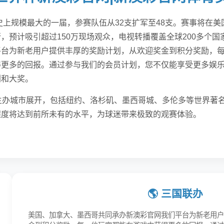
历史上规模最大的一届，参赛队伍从32支扩军至48支。赛事将在美
，预计吸引超过150万现场观众，电视转播覆盖全球200多个国
平台为新老用户提供丰厚的奖励计划，从欢迎奖金到积分奖励，
得更多的回报。通过参与我们的会员计划，您不仅能享受更多娱
利和大奖。
主办城市展开，包括纽约、洛杉矶、墨西哥城、多伦多等世界著
程度将达到前所未有的水平，为球迷带来极致的观赛体验。
🌎 三国联办
美国、加拿大、墨西哥共同承办新澳彩官网我们平台为新老用