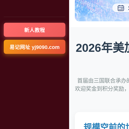
新人教程
2026年
易记网址 yj9090.com
首届由三国联合承办
欢迎奖金到积分奖励
规模空前的