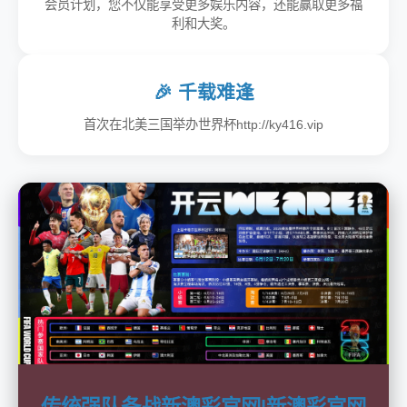
会员计划，您不仅能享受更多娱乐内容，还能赢取更多福
利和大奖。
🎉 千载难逢
首次在北美三国举办世界杯http://ky416.vip