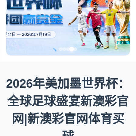
2026年美加墨世界杯：
全球足球盛宴新澳彩官
网|新澳彩官网体育买