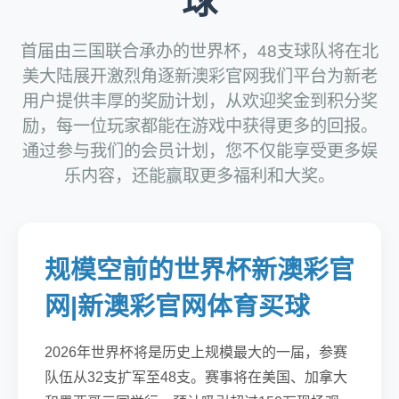
球
首届由三国联合承办的世界杯，48支球队将在北
美大陆展开激烈角逐新澳彩官网我们平台为新老
用户提供丰厚的奖励计划，从欢迎奖金到积分奖
励，每一位玩家都能在游戏中获得更多的回报。
通过参与我们的会员计划，您不仅能享受更多娱
乐内容，还能赢取更多福利和大奖。
规模空前的世界杯新澳彩官
网|新澳彩官网体育买球
2026年世界杯将是历史上规模最大的一届，参赛
队伍从32支扩军至48支。赛事将在美国、加拿大