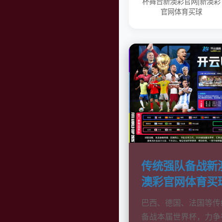
杯舞台新澳彩官网|新澳彩
官网体育买球
传统强队备战新
澳彩官网体育买
巴西、德国、法国等传
备战本届世界杯，力争