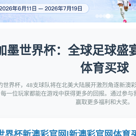
美加墨世界杯：全球足球盛
体育买球
的世界杯，48支球队将在北美大陆展开激烈角逐新澳
，每一位玩家都能在游戏中获得更多的回报。通过参与
赢取更多福利和大奖。
世界杯新澳彩官网|新澳彩官网体育