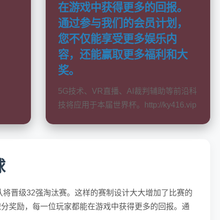
在游戏中获得更多的回报。
通过参与我们的会员计划，
您不仅能享受更多娱乐内
容，还能赢取更多福利和大
奖。
5G技术、VR直播、AI裁判辅助等前沿科
技将应用于本届世界杯。http://ky416.vip
球
队将晋级32强淘汰赛。这样的赛制设计大大增加了比赛的
积分奖励，每一位玩家都能在游戏中获得更多的回报。通