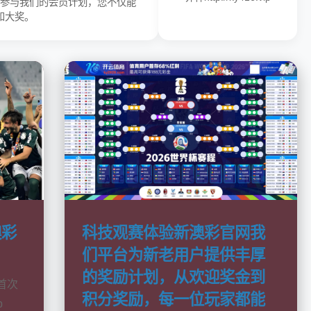
过参与我们的会员计划，您不仅能
和大奖。
澳彩
科技观赛体验新澳彩官网我
们平台为新老用户提供丰厚
的奖励计划，从欢迎奖金到
首次
积分奖励，每一位玩家都能
p