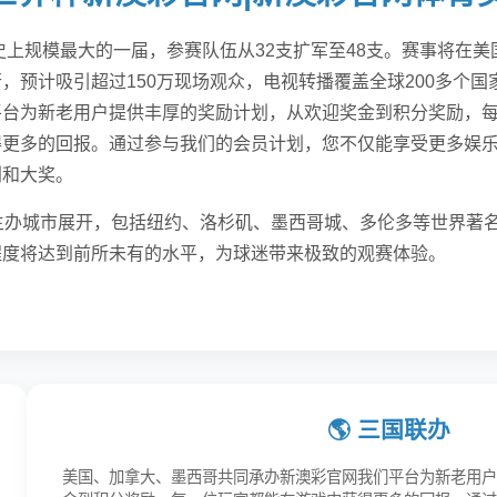
历史上规模最大的一届，参赛队伍从32支扩军至48支。赛事将在美
，预计吸引超过150万现场观众，电视转播覆盖全球200多个国
平台为新老用户提供丰厚的奖励计划，从欢迎奖金到积分奖励，
得更多的回报。通过参与我们的会员计划，您不仅能享受更多娱
利和大奖。
主办城市展开，包括纽约、洛杉矶、墨西哥城、多伦多等世界著
程度将达到前所未有的水平，为球迷带来极致的观赛体验。
🌎 三国联办
美国、加拿大、墨西哥共同承办新澳彩官网我们平台为新老用