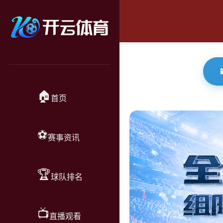

🏠
首页
⚽
赛事资讯
🏆
球队排名
📺
直播观看